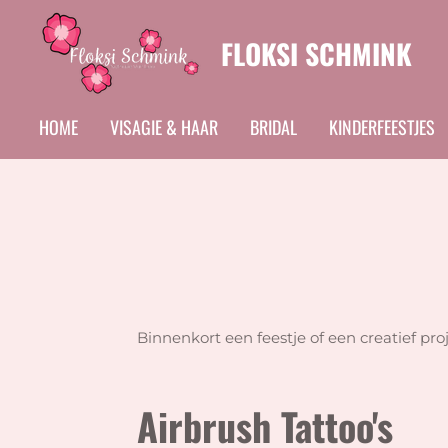
Ga
FLOKSI SCHMINK
direct
naar
de
HOME
VISAGIE & HAAR
BRIDAL
KINDERFEESTJES
hoofdinhoud
Binnenkort een feestje of een creatief pro
Airbrush Tattoo's